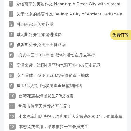
1
介绍南宁的英语作文 Nanning: A Green City with Vibrant Cultu
2
关于北京的英语作文 Beijing: A City of Ancient Heritage and 
3
韩国首尔进入樱花季
4
威尼斯将开征旅游进城费
免费订阅
5
俄罗斯外长拉夫罗夫将访华
6
“投资中国”2024年首场海外活动在丹麦举行
7
高温来袭！法国4月平均气温可能打破历史纪录
8
安全着陆！俄飞船载3名宇航员返回地球
9
世卫组织启用冠状病毒全球监测网络
10
台湾花莲县海域发生7.3级地震
11
苹果市值两天蒸发超万亿元！
12
小米汽车门店快报：均店累计大定最高2000台，锁单率最高达
13
本想免费试用，结果被扣一年会员费？