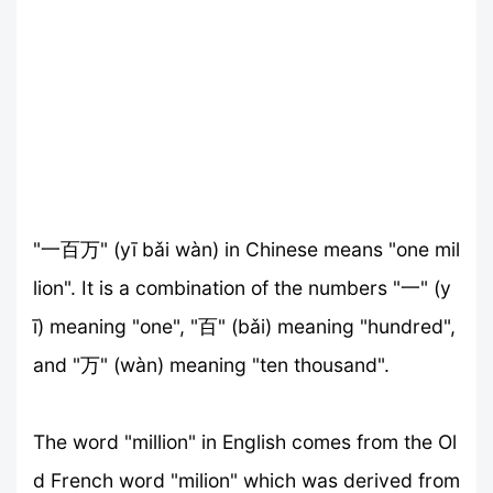
"一百万" (yī bǎi wàn) in Chinese means "one mil
lion". It is a combination of the numbers "一" (y
ī) meaning "one", "百" (bǎi) meaning "hundred",
and "万" (wàn) meaning "ten thousand".
The word "million" in English comes from the Ol
d French word "milion" which was derived from