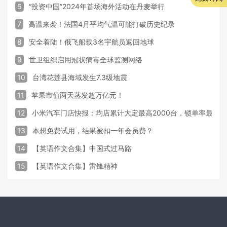
6
“投资中国”2024年首场海外活动在丹麦举行
7
高温来袭！法国4月平均气温可能打破历史纪录
8
安全着陆！俄飞船载3名宇航员返回地球
9
世卫组织启用冠状病毒全球监测网络
10
台湾花莲县海域发生7.3级地震
11
苹果市值两天蒸发超万亿元！
12
小米汽车门店快报：均店累计大定最高2000台，锁单率最高达
13
本想免费试用，结果被扣一年会员费？
14
【英语作文合集】中国式过马路
15
【英语作文合集】雷锋精神