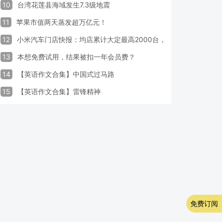
10
台湾花莲县海域发生7.3级地震
11
苹果市值两天蒸发超万亿元！
12
小米汽车门店快报：均店累计大定最高2000台，锁单率最高达40
13
本想免费试用，结果被扣一年会员费？
14
【英语作文合集】中国式过马路
15
【英语作文合集】雷锋精神
免费订阅