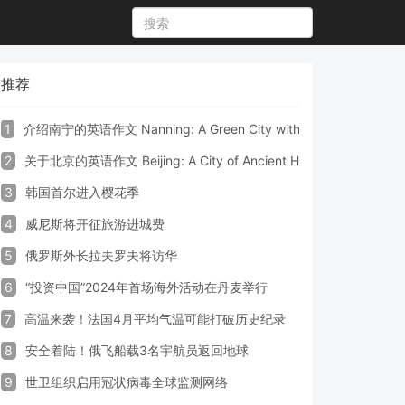
推荐
1
介绍南宁的英语作文 Nanning: A Green City with Vibrant Culture a
2
关于北京的英语作文 Beijing: A City of Ancient Heritage and Mode
3
韩国首尔进入樱花季
4
威尼斯将开征旅游进城费
5
俄罗斯外长拉夫罗夫将访华
6
“投资中国”2024年首场海外活动在丹麦举行
7
高温来袭！法国4月平均气温可能打破历史纪录
8
安全着陆！俄飞船载3名宇航员返回地球
9
世卫组织启用冠状病毒全球监测网络