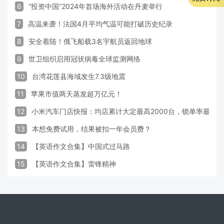
6
“投资中国”2024年首场海外活动在丹麦举行
7
高温来袭！法国4月平均气温可能打破历史纪录
8
安全着陆！俄飞船载3名宇航员返回地球
9
世卫组织启用冠状病毒全球监测网络
10
台湾花莲县海域发生7.3级地震
11
苹果市值两天蒸发超万亿元！
12
小米汽车门店快报：均店累计大定最高2000台，锁单率最高达
13
本想免费试用，结果被扣一年会员费？
14
【英语作文合集】中国式过马路
15
【英语作文合集】雷锋精神