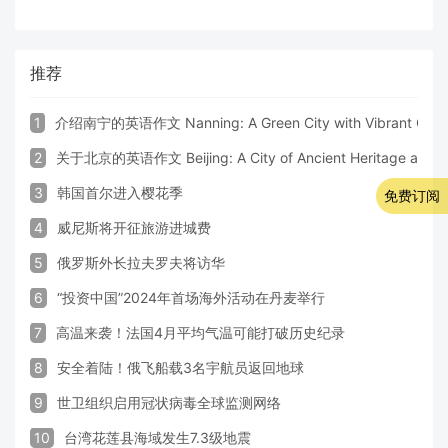
推荐
1
介绍南宁的英语作文 Nanning: A Green City with Vibrant Cultu
2
关于北京的英语作文 Beijing: A City of Ancient Heritage and 
3
韩国首尔进入樱花季
免费订阅
4
威尼斯将开征旅游进城费
5
俄罗斯外长拉夫罗夫将访华
6
“投资中国”2024年首场海外活动在丹麦举行
7
高温来袭！法国4月平均气温可能打破历史纪录
8
安全着陆！俄飞船载3名宇航员返回地球
9
世卫组织启用冠状病毒全球监测网络
10
台湾花莲县海域发生7.3级地震