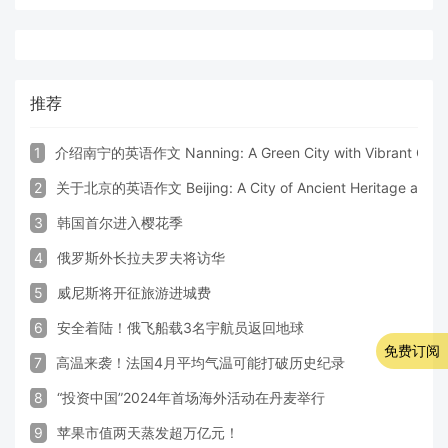
推荐
1
介绍南宁的英语作文 Nanning: A Green City with Vibrant Cultu
2
关于北京的英语作文 Beijing: A City of Ancient Heritage and 
3
韩国首尔进入樱花季
4
俄罗斯外长拉夫罗夫将访华
5
威尼斯将开征旅游进城费
6
安全着陆！俄飞船载3名宇航员返回地球
免费订阅
7
高温来袭！法国4月平均气温可能打破历史纪录
8
“投资中国”2024年首场海外活动在丹麦举行
9
苹果市值两天蒸发超万亿元！