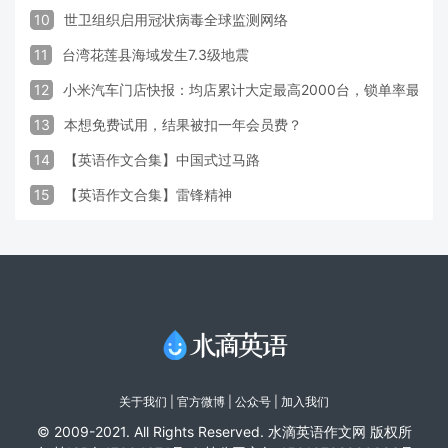
10
世卫组织启用冠状病毒全球监测网络
11
台湾花莲县海域发生7.3级地震
12
小米汽车门店快报：均店累计大定最高2000台，锁单率最高达
13
本想免费试用，结果被扣一年会员费？
14
【英语作文合集】中国式过马路
15
【英语作文合集】雷锋精神
关于我们
|
官方微博
| 公众号 |
加入我们
© 2009-2021. All Rights Reserved. 水滴英语作文网 版权所