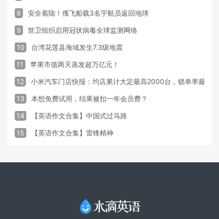
8
安全着陆！俄飞船载3名宇航员返回地球
9
世卫组织启用冠状病毒全球监测网络
10
台湾花莲县海域发生7.3级地震
11
苹果市值两天蒸发超万亿元！
12
小米汽车门店快报：均店累计大定最高2000台，锁单率最高达
13
本想免费试用，结果被扣一年会员费？
14
【英语作文合集】中国式过马路
15
【英语作文合集】雷锋精神