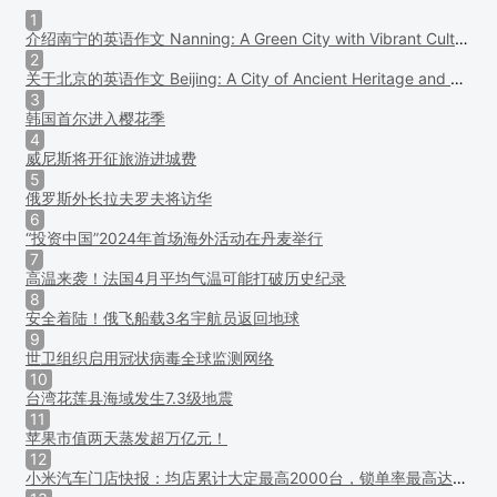
1
介绍南宁的英语作文 Nanning: A Green City with Vibrant Culture and Scenery
2
关于北京的英语作文 Beijing: A City of Ancient Heritage and Modern Charm
3
韩国首尔进入樱花季
4
威尼斯将开征旅游进城费
5
俄罗斯外长拉夫罗夫将访华
6
“投资中国”2024年首场海外活动在丹麦举行
7
高温来袭！法国4月平均气温可能打破历史纪录
8
安全着陆！俄飞船载3名宇航员返回地球
9
世卫组织启用冠状病毒全球监测网络
10
台湾花莲县海域发生7.3级地震
11
苹果市值两天蒸发超万亿元！
12
小米汽车门店快报：均店累计大定最高2000台，锁单率最高达40%！