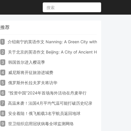
推荐
1
介绍南宁的英语作文 Nanning: A Green City with Vibrant Culture a
2
关于北京的英语作文 Beijing: A City of Ancient Heritage and Mode
3
韩国首尔进入樱花季
4
威尼斯将开征旅游进城费
5
俄罗斯外长拉夫罗夫将访华
6
“投资中国”2024年首场海外活动在丹麦举行
7
高温来袭！法国4月平均气温可能打破历史纪录
8
安全着陆！俄飞船载3名宇航员返回地球
9
世卫组织启用冠状病毒全球监测网络