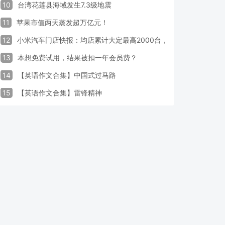
10
台湾花莲县海域发生7.3级地震
11
苹果市值两天蒸发超万亿元！
12
小米汽车门店快报：均店累计大定最高2000台，锁单率最高达40
13
本想免费试用，结果被扣一年会员费？
14
【英语作文合集】中国式过马路
15
【英语作文合集】雷锋精神