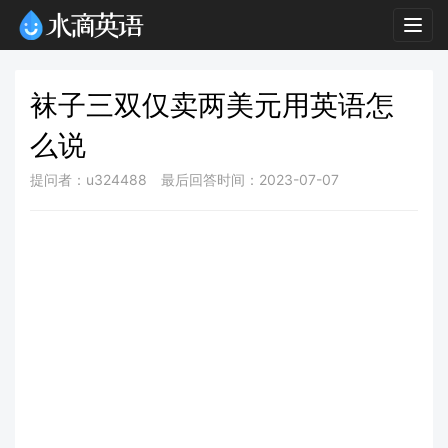
Togg
navig
袜子三双仅卖两美元用英语怎
么说
提问者：u324488
最后回答时间：2023-07-07