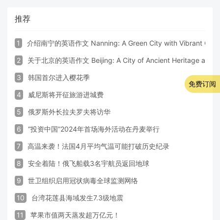
推荐
1
介绍南宁的英语作文 Nanning: A Green City with Vibrant Cultu
2
关于北京的英语作文 Beijing: A City of Ancient Heritage and 
3
韩国首尔进入樱花季
免费订阅
4
威尼斯将开征旅游进城费
5
俄罗斯外长拉夫罗夫将访华
6
“投资中国”2024年首场海外活动在丹麦举行
7
高温来袭！法国4月平均气温可能打破历史纪录
8
安全着陆！俄飞船载3名宇航员返回地球
9
世卫组织启用冠状病毒全球监测网络
10
台湾花莲县海域发生7.3级地震
11
苹果市值两天蒸发超万亿元！