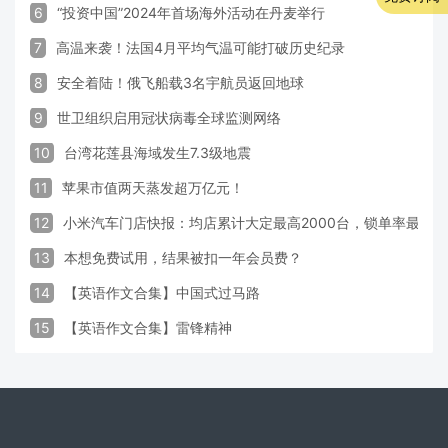
6
“投资中国”2024年首场海外活动在丹麦举行
7
高温来袭！法国4月平均气温可能打破历史纪录
8
安全着陆！俄飞船载3名宇航员返回地球
9
世卫组织启用冠状病毒全球监测网络
10
台湾花莲县海域发生7.3级地震
11
苹果市值两天蒸发超万亿元！
12
小米汽车门店快报：均店累计大定最高2000台，锁单率最高达
13
本想免费试用，结果被扣一年会员费？
14
【英语作文合集】中国式过马路
15
【英语作文合集】雷锋精神