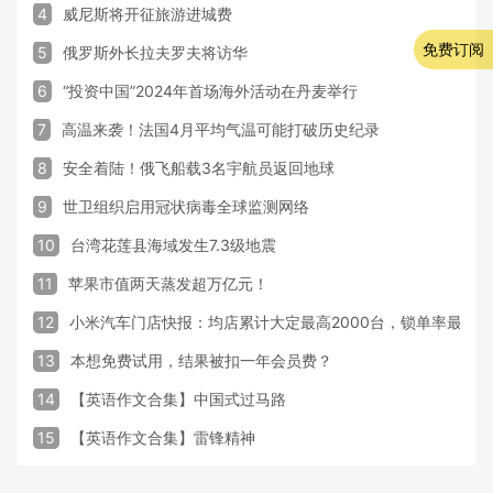
4
威尼斯将开征旅游进城费
免费订阅
5
俄罗斯外长拉夫罗夫将访华
6
“投资中国”2024年首场海外活动在丹麦举行
7
高温来袭！法国4月平均气温可能打破历史纪录
8
安全着陆！俄飞船载3名宇航员返回地球
9
世卫组织启用冠状病毒全球监测网络
10
台湾花莲县海域发生7.3级地震
11
苹果市值两天蒸发超万亿元！
12
小米汽车门店快报：均店累计大定最高2000台，锁单率最高达
13
本想免费试用，结果被扣一年会员费？
14
【英语作文合集】中国式过马路
15
【英语作文合集】雷锋精神