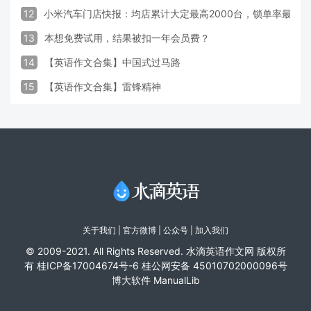
12
小米汽车门店快报：均店累计大定最高2000台，锁单率最高达
13
本想免费试用，结果被扣一年会员费？
14
【英语作文合集】中国式过马路
15
【英语作文合集】雷锋精神
关于我们
|
官方微博
| 公众号 |
加入我们
© 2009-2021. All Rights Reserved. 水滴英语作文网 版权所
有
桂ICP备17004674号-6
桂公网安备 45010702000096号
博大软件
ManualLib