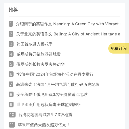
推荐
1
介绍南宁的英语作文 Nanning: A Green City with Vibrant Cultu
2
关于北京的英语作文 Beijing: A City of Ancient Heritage and 
3
韩国首尔进入樱花季
免费订阅
4
威尼斯将开征旅游进城费
5
俄罗斯外长拉夫罗夫将访华
6
“投资中国”2024年首场海外活动在丹麦举行
7
高温来袭！法国4月平均气温可能打破历史纪录
8
安全着陆！俄飞船载3名宇航员返回地球
9
世卫组织启用冠状病毒全球监测网络
10
台湾花莲县海域发生7.3级地震
11
苹果市值两天蒸发超万亿元！