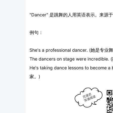
"Dancer" 是跳舞的人用英语表示。来源于中
例句：
She's a professional dancer. (她是
The dancers on stage were incr
He's taking dance lessons to be
家。)