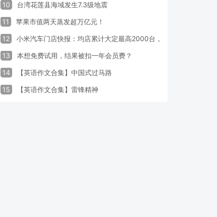
10
台湾花莲县海域发生7.3级地震
11
苹果市值两天蒸发超万亿元！
12
小米汽车门店快报：均店累计大定最高2000台，锁单率最高达40
13
本想免费试用，结果被扣一年会员费？
14
【英语作文合集】中国式过马路
15
【英语作文合集】雷锋精神