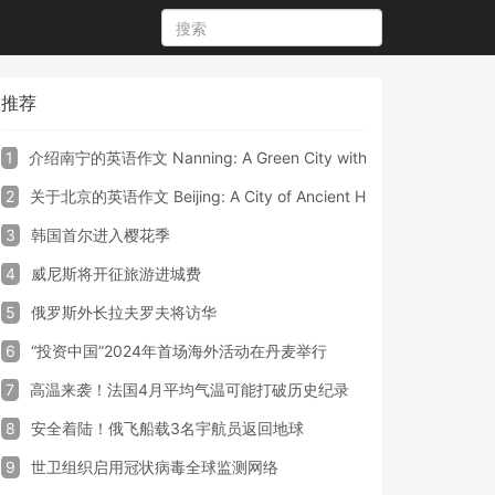
推荐
1
介绍南宁的英语作文 Nanning: A Green City with Vibrant Culture a
2
关于北京的英语作文 Beijing: A City of Ancient Heritage and Mode
3
韩国首尔进入樱花季
4
威尼斯将开征旅游进城费
5
俄罗斯外长拉夫罗夫将访华
6
“投资中国”2024年首场海外活动在丹麦举行
7
高温来袭！法国4月平均气温可能打破历史纪录
8
安全着陆！俄飞船载3名宇航员返回地球
9
世卫组织启用冠状病毒全球监测网络