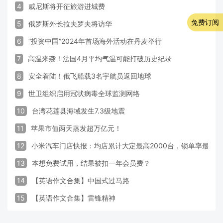
4
威尼斯将开征旅游进城费
免费订阅
5
俄罗斯外长拉夫罗夫将访华
6
“投资中国”2024年首场海外活动在丹麦举行
7
高温来袭！法国4月平均气温可能打破历史纪录
8
安全着陆！俄飞船载3名宇航员返回地球
9
世卫组织启用冠状病毒全球监测网络
10
台湾花莲县海域发生7.3级地震
11
苹果市值两天蒸发超万亿元！
12
小米汽车门店快报：均店累计大定最高2000台，锁单率最高达
13
本想免费试用，结果被扣一年会员费？
14
【英语作文合集】中国式过马路
15
【英语作文合集】雷锋精神