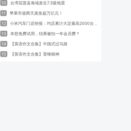
10
台湾花莲县海域发生7.3级地震
11
苹果市值两天蒸发超万亿元！
12
小米汽车门店快报：均店累计大定最高2000台，锁单率最高达40
13
本想免费试用，结果被扣一年会员费？
14
【英语作文合集】中国式过马路
15
【英语作文合集】雷锋精神