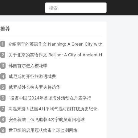
推荐
1
介绍南宁的英语作文 Nanning: A Green City with Vibrant Culture a
2
关于北京的英语作文 Beijing: A City of Ancient Heritage and Mode
3
韩国首尔进入樱花季
4
威尼斯将开征旅游进城费
5
俄罗斯外长拉夫罗夫将访华
6
“投资中国”2024年首场海外活动在丹麦举行
7
高温来袭！法国4月平均气温可能打破历史纪录
8
安全着陆！俄飞船载3名宇航员返回地球
9
世卫组织启用冠状病毒全球监测网络