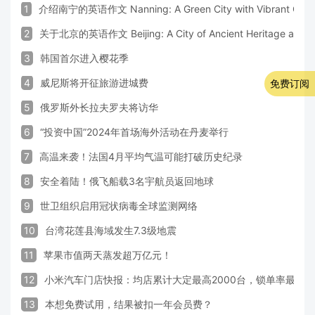
1
介绍南宁的英语作文 Nanning: A Green City with Vibrant Cultu
2
关于北京的英语作文 Beijing: A City of Ancient Heritage and 
3
韩国首尔进入樱花季
4
威尼斯将开征旅游进城费
免费订阅
5
俄罗斯外长拉夫罗夫将访华
6
“投资中国”2024年首场海外活动在丹麦举行
7
高温来袭！法国4月平均气温可能打破历史纪录
8
安全着陆！俄飞船载3名宇航员返回地球
9
世卫组织启用冠状病毒全球监测网络
10
台湾花莲县海域发生7.3级地震
11
苹果市值两天蒸发超万亿元！
12
小米汽车门店快报：均店累计大定最高2000台，锁单率最高达
13
本想免费试用，结果被扣一年会员费？