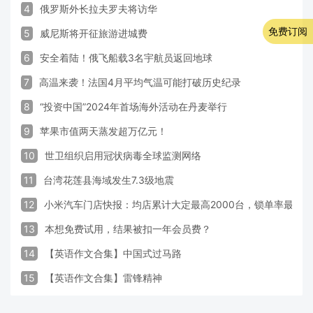
4
俄罗斯外长拉夫罗夫将访华
免费订阅
5
威尼斯将开征旅游进城费
6
安全着陆！俄飞船载3名宇航员返回地球
7
高温来袭！法国4月平均气温可能打破历史纪录
8
“投资中国”2024年首场海外活动在丹麦举行
9
苹果市值两天蒸发超万亿元！
10
世卫组织启用冠状病毒全球监测网络
11
台湾花莲县海域发生7.3级地震
12
小米汽车门店快报：均店累计大定最高2000台，锁单率最高达
13
本想免费试用，结果被扣一年会员费？
14
【英语作文合集】中国式过马路
15
【英语作文合集】雷锋精神