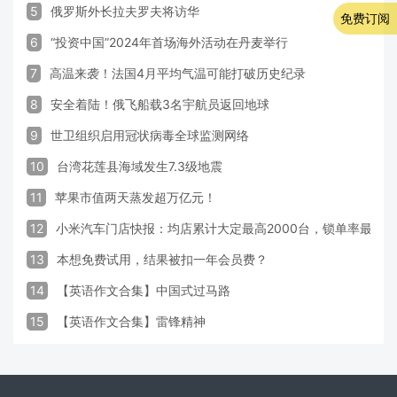
5
俄罗斯外长拉夫罗夫将访华
免费订阅
6
“投资中国”2024年首场海外活动在丹麦举行
7
高温来袭！法国4月平均气温可能打破历史纪录
8
安全着陆！俄飞船载3名宇航员返回地球
9
世卫组织启用冠状病毒全球监测网络
10
台湾花莲县海域发生7.3级地震
11
苹果市值两天蒸发超万亿元！
12
小米汽车门店快报：均店累计大定最高2000台，锁单率最高达
13
本想免费试用，结果被扣一年会员费？
14
【英语作文合集】中国式过马路
15
【英语作文合集】雷锋精神