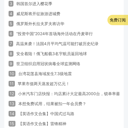
3
韩国首尔进入樱花季
4
威尼斯将开征旅游进城费
免费订阅
5
俄罗斯外长拉夫罗夫将访华
6
“投资中国”2024年首场海外活动在丹麦举行
7
高温来袭！法国4月平均气温可能打破历史纪录
8
安全着陆！俄飞船载3名宇航员返回地球
9
世卫组织启用冠状病毒全球监测网络
10
台湾花莲县海域发生7.3级地震
11
苹果市值两天蒸发超万亿元！
12
小米汽车门店快报：均店累计大定最高2000台，锁单率最高达
13
本想免费试用，结果被扣一年会员费？
14
【英语作文合集】中国式过马路
15
【英语作文合集】雷锋精神