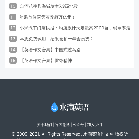
10
台湾花莲县海域发生7.3级地震
11
苹果市值两天蒸发超万亿元！
12
小米汽车门店快报：均店累计大定最高2000台，锁单率最高达
13
本想免费试用，结果被扣一年会员费？
14
【英语作文合集】中国式过马路
15
【英语作文合集】雷锋精神
关于我们
|
官方微博
| 公众号 |
加入我们
© 2009-2021. All Rights Reserved. 水滴英语作文网 版权所