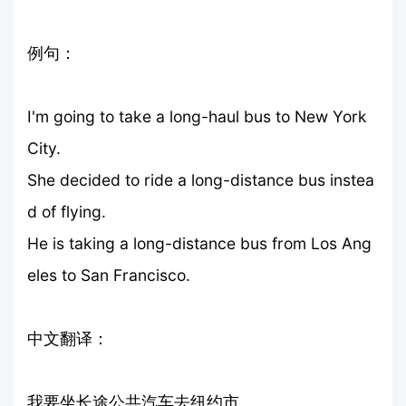
例句：
I'm going to take a long-haul bus to New York
City.
She decided to ride a long-distance bus instea
d of flying.
He is taking a long-distance bus from Los Ang
eles to San Francisco.
中文翻译：
我要坐长途公共汽车去纽约市。