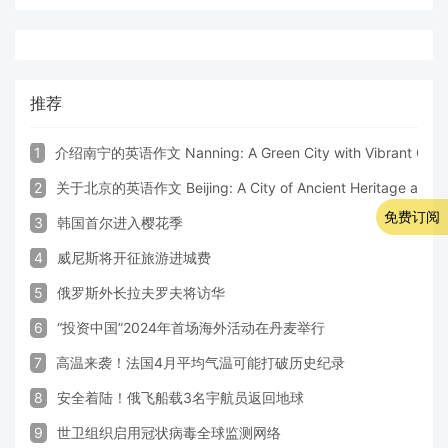
推荐
1
介绍南宁的英语作文 Nanning: A Green City with Vibrant Cultu
2
关于北京的英语作文 Beijing: A City of Ancient Heritage and 
免费订阅
3
韩国首尔进入樱花季
4
威尼斯将开征旅游进城费
5
俄罗斯外长拉夫罗夫将访华
6
“投资中国”2024年首场海外活动在丹麦举行
7
高温来袭！法国4月平均气温可能打破历史纪录
8
安全着陆！俄飞船载3名宇航员返回地球
9
世卫组织启用冠状病毒全球监测网络