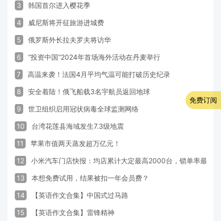
3
韩国首尔进入樱花季
4
威尼斯将开征旅游进城费
5
俄罗斯外长拉夫罗夫将访华
6
“投资中国”2024年首场海外活动在丹麦举行
7
高温来袭！法国4月平均气温可能打破历史纪录
8
安全着陆！俄飞船载3名宇航员返回地球
免费订阅
9
世卫组织启用冠状病毒全球监测网络
10
台湾花莲县海域发生7.3级地震
11
苹果市值两天蒸发超万亿元！
12
小米汽车门店快报：均店累计大定最高2000台，锁单率最高达
13
本想免费试用，结果被扣一年会员费？
14
【英语作文合集】中国式过马路
15
【英语作文合集】雷锋精神