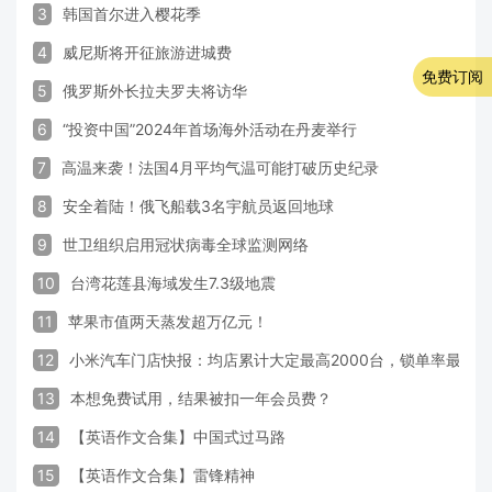
3
韩国首尔进入樱花季
4
威尼斯将开征旅游进城费
免费订阅
5
俄罗斯外长拉夫罗夫将访华
6
“投资中国”2024年首场海外活动在丹麦举行
7
高温来袭！法国4月平均气温可能打破历史纪录
8
安全着陆！俄飞船载3名宇航员返回地球
9
世卫组织启用冠状病毒全球监测网络
10
台湾花莲县海域发生7.3级地震
11
苹果市值两天蒸发超万亿元！
12
小米汽车门店快报：均店累计大定最高2000台，锁单率最高达
13
本想免费试用，结果被扣一年会员费？
14
【英语作文合集】中国式过马路
15
【英语作文合集】雷锋精神